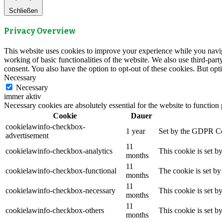
Schließen
Privacy Overview
This website uses cookies to improve your experience while you navigat
working of basic functionalities of the website. We also use third-pa
consent. You also have the option to opt-out of these cookies. But op
Necessary
Necessary
immer aktiv
Necessary cookies are absolutely essential for the website to function
Cookie
Dauer
cookielawinfo-checkbox-
1 year
Set by the GDPR Cook
advertisement
11
cookielawinfo-checkbox-analytics
This cookie is set b
months
11
cookielawinfo-checkbox-functional
The cookie is set by
months
11
cookielawinfo-checkbox-necessary
This cookie is set b
months
11
cookielawinfo-checkbox-others
This cookie is set b
months