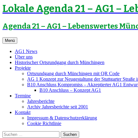
Lokale Agenda 21 – AG1 – 
Agenda 21 – AG1 – Lebenswertes Mün
Zum
Menü
Inhalt
springen
AG1 News
Über uns
Historischer Ortsrundgang durch Münchingen
Projekte
Ortsrundgang durch Münchingen mit QR Code
AG 1 Konzept zur Neugestaltung der Stuttgarter Straße
B10 Anschluss Kompromiss – Akzeptierter AG1 Entwur
B10 Anschluss – Konzept AG1
Termine
Jahresberichte
Archiv Jahresberichte seit 2001
Kontakt
Impressum & Datenschutzerklärung
Cookie Richtlinie
Suchen