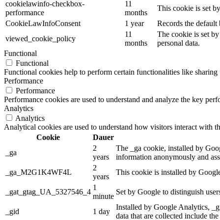
cookielawinfo-checkbox-
11
This cookie is set 
performance
months
CookieLawInfoConsent
1 year
Records the default 
11
The cookie is set by
viewed_cookie_policy
months
personal data.
Functional
Functional
Functional cookies help to perform certain functionalities like sharing 
Performance
Performance
Performance cookies are used to understand and analyze the key perfor
Analytics
Analytics
Analytical cookies are used to understand how visitors interact with th
Cookie
Dauer
2
The _ga cookie, installed by Googl
_ga
years
information anonymously and assi
2
_ga_M2G1K4WF4L
This cookie is installed by Googl
years
1
_gat_gtag_UA_5327546_4
Set by Google to distinguish user
minute
Installed by Google Analytics, _g
_gid
1 day
data that are collected include th