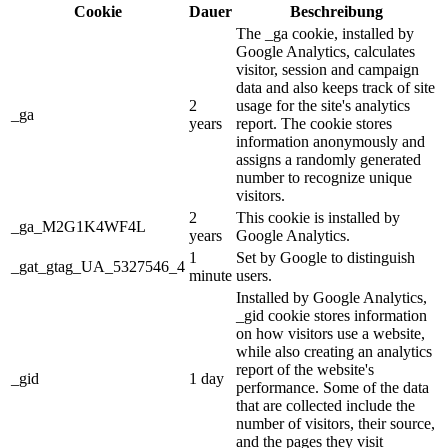
Cookie
Dauer
Beschreibung
The _ga cookie, installed by
Google Analytics, calculates
visitor, session and campaign
data and also keeps track of site
2
usage for the site's analytics
_ga
years
report. The cookie stores
information anonymously and
assigns a randomly generated
number to recognize unique
visitors.
2
This cookie is installed by
_ga_M2G1K4WF4L
years
Google Analytics.
1
Set by Google to distinguish
_gat_gtag_UA_5327546_4
minute
users.
Installed by Google Analytics,
_gid cookie stores information
on how visitors use a website,
while also creating an analytics
report of the website's
_gid
1 day
performance. Some of the data
that are collected include the
number of visitors, their source,
and the pages they visit