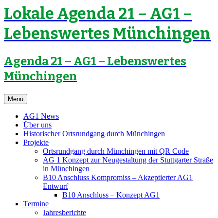
Lokale Agenda 21 – AG1 –
Lebenswertes Münchingen
Agenda 21 – AG1 – Lebenswertes
Münchingen
Zum
Menü
Inhalt
springen
AG1 News
Über uns
Historischer Ortsrundgang durch Münchingen
Projekte
Ortsrundgang durch Münchingen mit QR Code
AG 1 Konzept zur Neugestaltung der Stuttgarter Straße
in Münchingen
B10 Anschluss Kompromiss – Akzeptierter AG1
Entwurf
B10 Anschluss – Konzept AG1
Termine
Jahresberichte