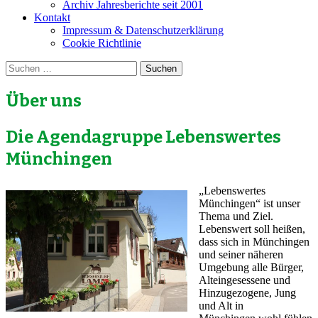
Archiv Jahresberichte seit 2001
Kontakt
Impressum & Datenschutzerklärung
Cookie Richtlinie
Suchen
nach:
Über uns
Die Agendagruppe Lebenswertes
Münchingen
„Lebenswertes
Münchingen“ ist unser
Thema und Ziel.
Lebenswert soll heißen,
dass sich in Münchingen
und seiner näheren
Umgebung alle Bürger,
Alteingesessene und
Hinzugezogene, Jung
und Alt in