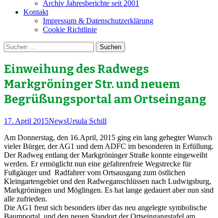
Archiv Jahresberichte seit 2001
Kontakt
Impressum & Datenschutzerklärung
Cookie Richtlinie
Suchen
nach:
Einweihung des Radwegs
Markgröninger Str. und neuem
Begrüßungsportal am Ortseingang
17. April 2015
News
Ursula Schill
Am Donnerstag, den 16.April, 2015 ging ein lang gehegter Wunsch
vieler Bürger, der AG1 und dem ADFC im besonderen in Erfüllung.
Der Radweg entlang der Markgröninger Straße konnte eingeweiht
werden. Er ermöglicht nun eine gefahrenfreie Wegstrecke für
Fußgänger und Radfahrer vom Ortsausgang zum östlichen
Kleingartengebiet und den Radweganschlüssen nach Ludwigsburg,
Markgröningen und Möglingen. Es hat lange gedauert aber nun sind
alle zufrieden.
Die AG1 freut sich besonders über das neu angelegte symbolische
Baumportal und den neuen Standort der Ortseingangstafel am