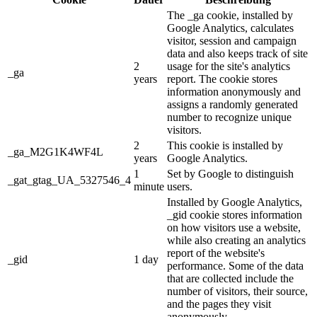
The _ga cookie, installed by
Google Analytics, calculates
visitor, session and campaign
data and also keeps track of site
2
usage for the site's analytics
_ga
years
report. The cookie stores
information anonymously and
assigns a randomly generated
number to recognize unique
visitors.
2
This cookie is installed by
_ga_M2G1K4WF4L
years
Google Analytics.
1
Set by Google to distinguish
_gat_gtag_UA_5327546_4
minute
users.
Installed by Google Analytics,
_gid cookie stores information
on how visitors use a website,
while also creating an analytics
report of the website's
_gid
1 day
performance. Some of the data
that are collected include the
number of visitors, their source,
and the pages they visit
anonymously.