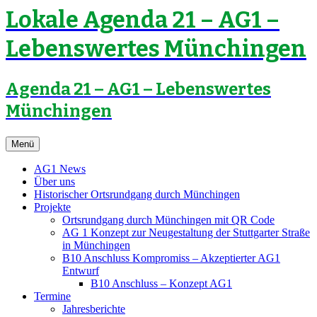
Lokale Agenda 21 – AG1 –
Lebenswertes Münchingen
Agenda 21 – AG1 – Lebenswertes
Münchingen
Zum
Menü
Inhalt
springen
AG1 News
Über uns
Historischer Ortsrundgang durch Münchingen
Projekte
Ortsrundgang durch Münchingen mit QR Code
AG 1 Konzept zur Neugestaltung der Stuttgarter Straße
in Münchingen
B10 Anschluss Kompromiss – Akzeptierter AG1
Entwurf
B10 Anschluss – Konzept AG1
Termine
Jahresberichte