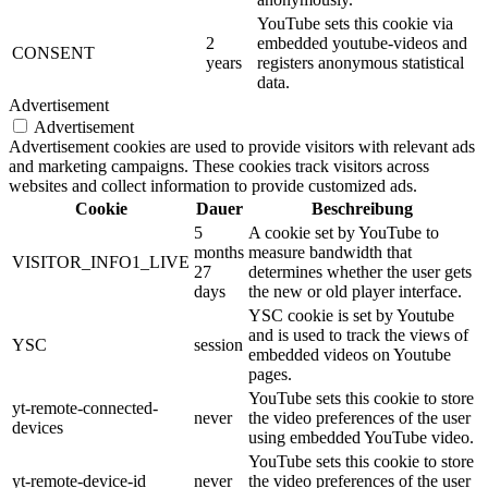
YouTube sets this cookie via
2
embedded youtube-videos and
CONSENT
years
registers anonymous statistical
data.
Advertisement
Advertisement
Advertisement cookies are used to provide visitors with relevant ads
and marketing campaigns. These cookies track visitors across
websites and collect information to provide customized ads.
Cookie
Dauer
Beschreibung
5
A cookie set by YouTube to
months
measure bandwidth that
VISITOR_INFO1_LIVE
27
determines whether the user gets
days
the new or old player interface.
YSC cookie is set by Youtube
and is used to track the views of
YSC
session
embedded videos on Youtube
pages.
YouTube sets this cookie to store
yt-remote-connected-
never
the video preferences of the user
devices
using embedded YouTube video.
YouTube sets this cookie to store
yt-remote-device-id
never
the video preferences of the user